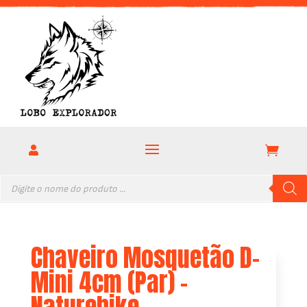


Pesquisar
produtos
Chaveiro Mosquetão D-
Mini 4cm (Par) –