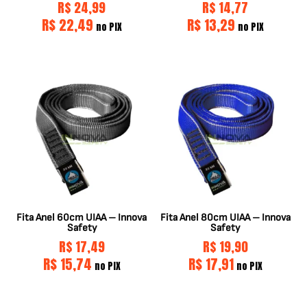
R$
24,99
R$
14,77
R$
22,49
R$
13,29
no PIX
no PIX
Fita Anel 60cm UIAA – Innova
Fita Anel 80cm UIAA – Innova
Safety
Safety
R$
17,49
R$
19,90
R$
15,74
R$
17,91
no PIX
no PIX