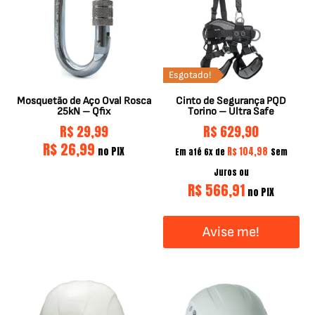
Esgotado!
Mosquetão de Aço Oval Rosca
Cinto de Segurança PQD
25kN – Qfix
Torino – Ultra Safe
R$
29,99
R$
629,90
R$
26,99
no PIX
R$
104,98
Em até 6x de
Sem
Juros ou
R$
566,91
no PIX
Avise me!