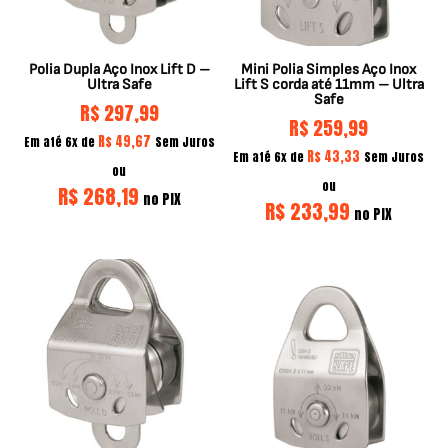
Polia Dupla Aço Inox Lift D –
Mini Polia Simples Aço Inox
Ultra Safe
Lift S corda até 11mm – Ultra
Safe
R$
297,99
R$
259,99
R$
49,67
Em até 6x de
Sem Juros
R$
43,33
Em até 6x de
Sem Juros
ou
ou
R$
268,19
no PIX
R$
233,99
no PIX