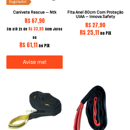
Esgotado!
Canivete Rescue – Ntk
Fita Anel 80cm Com Proteção
UIAA – Innova Safety
R$
67,90
R$
27,90
R$
33,95
Em até 2x de
Sem Juros
R$
25,11
no PIX
ou
R$
61,11
no PIX
Avise me!