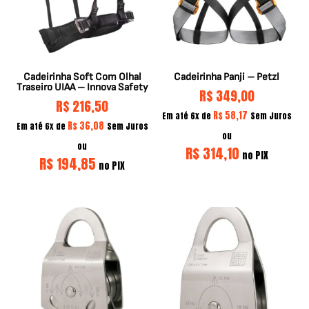
Cadeirinha Soft Com Olhal
Cadeirinha Panji – Petzl
Traseiro UIAA – Innova Safety
R$
349,00
R$
216,50
R$
58,17
Em até 6x de
Sem Juros
R$
36,08
Em até 6x de
Sem Juros
ou
ou
R$
314,10
no PIX
R$
194,85
no PIX