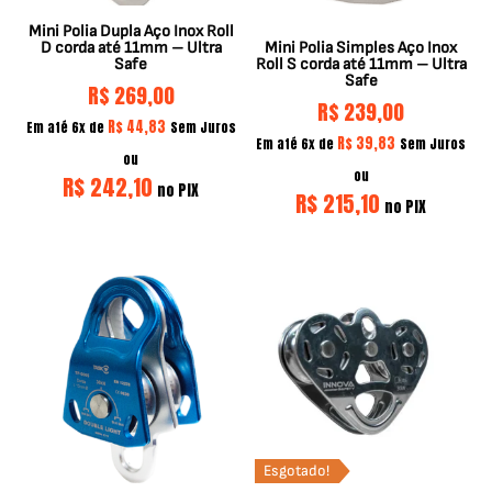
Mini Polia Dupla Aço Inox Roll
D corda até 11mm – Ultra
Mini Polia Simples Aço Inox
Safe
Roll S corda até 11mm – Ultra
Safe
R$
269,00
R$
239,00
R$
44,83
Em até 6x de
Sem Juros
R$
39,83
Em até 6x de
Sem Juros
ou
ou
R$
242,10
no PIX
R$
215,10
no PIX
Esgotado!