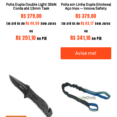
Polia Dupla Double Light 36kN
Polia em Linha Dupla (tirolesa)
Corda até 13mm Task
Aço Inox – Innova Safety
R$
279,00
R$
379,00
R$
46,50
R$
63,17
Em até 6x de
Sem Juros
Em até 6x de
Sem Juros
ou
ou
R$
251,10
R$
341,10
no PIX
no PIX
Avise me!