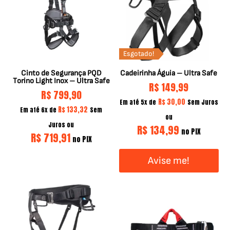
Esgotado!
Cinto de Segurança PQD
Cadeirinha Águia – Ultra Safe
Torino Light Inox – Ultra Safe
R$
149,99
R$
799,90
R$
30,00
Em até 5x de
Sem Juros
R$
133,32
Em até 6x de
Sem
ou
Juros ou
R$
134,99
no PIX
R$
719,91
no PIX
Avise me!