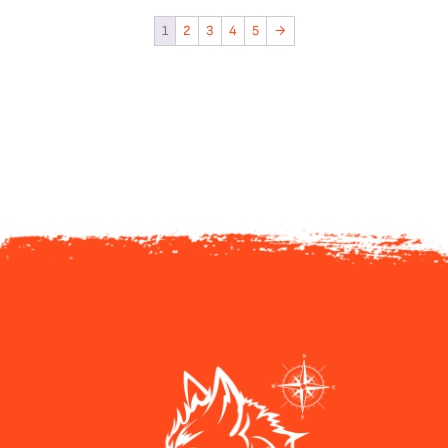
1
2
3
4
5
→